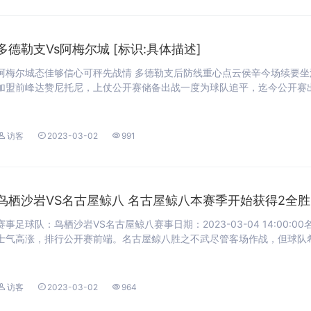
多德勒支Vs阿梅尔城 [标识:具体描述]
阿梅尔城态佳够信心可秤先战情 多德勒支后防线重心点云侯辛今场续要
加盟前峰达赞尼托尼，上仗公开赛储备出战一度为球队追平，迄今公开赛出战



访客
2023-03-02
991
鸟栖沙岩VS名古屋鲸八 名古屋鲸八本赛季开始获得2全
赛事足球队：鸟栖沙岩VS名古屋鲸八赛事日期：2023-03-04 14:00
士气高涨，排行公开赛前端。名古屋鲸八胜之不武尽管客场作战，但球队希望



访客
2023-03-02
964