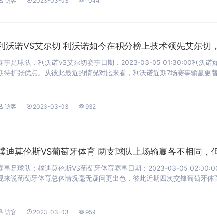



访客
2023-03-03
1044
利沃诺VS艾尔切 利沃诺如今在积分榜上技术领先艾尔切
赛事足球队：利沃诺VS艾尔切赛事日期：2023-03-05 01:30:00
期待扩张优点。从彼此最近的情况对比来看，利沃诺近期7场赛事输赢更替；



访客
2023-03-03
932
赛事足球队：樸迪莫伦斯VS葡萄牙体育赛事日期：2023-03-05 02:0
现来说葡萄牙体育总体情况毫无疑问更出色，彼此近期四次交锋葡萄牙体育拿



访客
2023-03-03
959