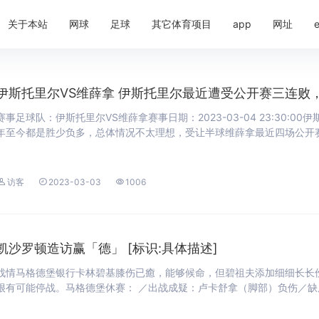
关于本站
网球
足球
其它体育项目
app
网址
伊斯托里尔VS维薛拿 伊斯托里尔最近遭受公开赛三连败，
赛事足球队：伊斯托里尔VS维薛拿赛事日期：2023-03-04 23:30:0
年至今都是胜少负多，总体情况不太理想，受让半球维薛拿最近四场公开赛未



访客
2023-03-03
1006
凯沙罗顿造访赢「德」 [标识:具体描述]
战情马格德堡银行卡林碧基膝伤已癒，能够候命，但碧祖夫添加细细长长
很有可能停战。马格德堡休赛： ／出战成疑：卢卡舒拿（脚部）负伤／缺席