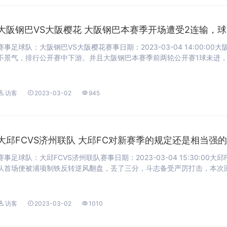
大阪钢巴VS大阪樱花 大阪钢巴本赛季开场遭受2连输，
赛事足球队：大阪钢巴VS大阪樱花赛事日期：2023-03-04 14:00:
不景气，排行公开赛中下游。并且大阪钢巴本赛季前两轮公开赛1球未进，足



访客
2023-03-02
945
赛事足球队：大邱FCVS济州联队赛事日期：2023-03-04 15:30:0
队首场便被浦项制铁反转逆风翻盘，丢了三分，斗志备受严厉打击，本次回到



访客
2023-03-02
1010