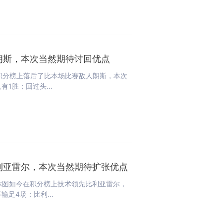
朗斯，本次当然期待讨回优点
如今在积分榜上落后了比本场比赛敌人朗斯，本次
1胜；回过头...
利亚雷尔，本次当然期待扩张优点
00波尔图如今在积分榜上技术领先比利亚雷尔，
足4场；比利...