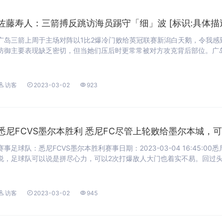
佐藤寿人：三箭搏反跳访海员踢守「细」波 [标识:具体描
广岛三箭上周于主场对阵以1比2爆冷门败给英冠联赛新潟白天鹅，令我感
防御主要表现缺乏密切，但当她们压后时更常常被对方攻克背后部位。广岛



访客
2023-03-02
923
悉尼FCVS墨尔本胜利 悉尼FC尽管上轮败给墨尔本城，
赛事足球队：悉尼FCVS墨尔本胜利赛事日期：2023-03-04 16:45:
说，足球队可以说是拼尽心力，可以2次打爆敌人大门也着实不易。回过头看



访客
2023-03-02
945