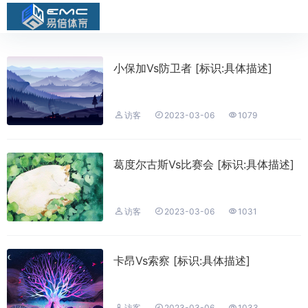
小保加Vs防卫者 [标识:具体描述]



访客
2023-03-06
1079
葛度尔古斯Vs比赛会 [标识:具体描述]



访客
2023-03-06
1031
卡昂Vs索察 [标识:具体描述]



访客
2023-03-06
1033