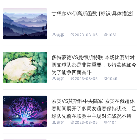
甘堡尔Vs伊高斯函数 [标识:具体描述]



访客
2023-03-05
1061
多特蒙德VS曼彻斯特联 本场比赛针对
两支球队都是非常重要，多特蒙德如今
为了能争四而奋斗



访客
2023-03-05
1049
索契VS莫斯科中央陆军 索契在俄超休
赛期间展开了多局友谊赛保持状态，足
球队先前在联赛中主场对阵战况不错



访客
2023-03-05
1104