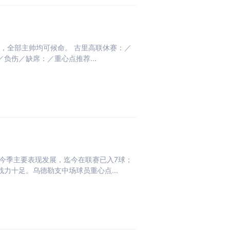
，全部主帅均可候命。 古里高联休赛：／
负伤／缺席：／重心点推荐...
今季主要表现发展，迄今在联赛已入7球；
力十足。乌德勒支中场球员重心点...