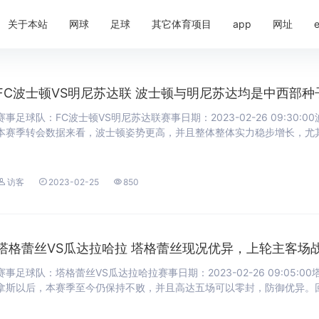
关于本站
网球
足球
其它体育项目
app
网址
FC波士顿VS明尼苏达联 波士顿与明尼苏达均是中西部
赛事足球队：FC波士顿VS明尼苏达联赛事日期：2023-02-26 09:3
本赛季转会数据来看，波士顿姿势更高，并且整体整体实力稳步增长，尤其是



访客
2023-02-25
850
塔格蕾丝VS瓜达拉哈拉 塔格蕾丝现况优异，上轮主客场
赛事足球队：塔格蕾丝VS瓜达拉哈拉赛事日期：2023-02-26 09:05
拿斯以后，本赛季至今仍保持不败，并且高达五场可以零封，防御优异。回过