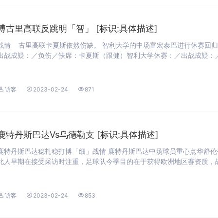
博古里高联反跳明「智」 [标识:具体描述]
战情 古里高联卡夏斯依然伤缺。 智利大学的中场富宏泰巴进行休赛回归
出战成疑：／负伤／缺席：卡夏斯（跟健）智利大学休赛：／出战成疑：／



访客
2023-02-24
871
鹿特丹斯巴达Vs乌德勒支 [标识:具体描述]
鹿特丹斯巴达稳扎稳打博「细」战情 鹿特丹斯巴达中场球员重心点华舒伦
此人早期在接受采访时注重，足球队今季目的在于获得欧洲地区赛资质，战



访客
2023-02-24
853