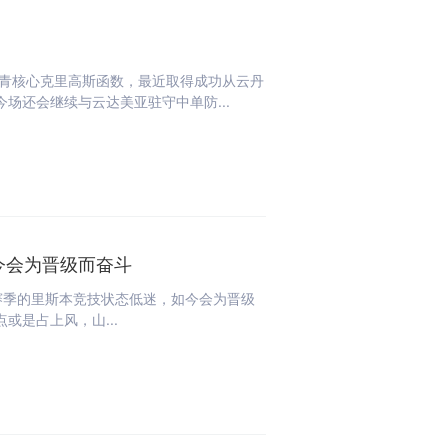
年青核心克里高斯函数，最近取得成功从云丹
场还会继续与云达美亚驻守中单防...
今会为晋级而奋斗
00新赛季的里斯本竞技状态低迷，如今会为晋级
是占上风，山...