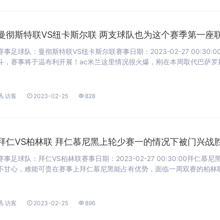
赛事足球队：曼彻斯特联VS纽卡斯尔联赛事日期：2023-02-27 00:3
斗，赛事将于温布利开展！ac米兰这里情况很火爆，刚在本周取代巴萨罗那



访客
2023-02-25
828
拜仁VS柏林联 拜仁慕尼黑上轮少赛一的情况下被门兴战
赛事足球队：拜仁VS柏林联赛事日期：2023-02-27 00:30:00拜
不甘心，难能可贵在赛事上拜仁慕尼黑能占有优势，面临一周双赛的柏林联，



访客
2023-02-25
896