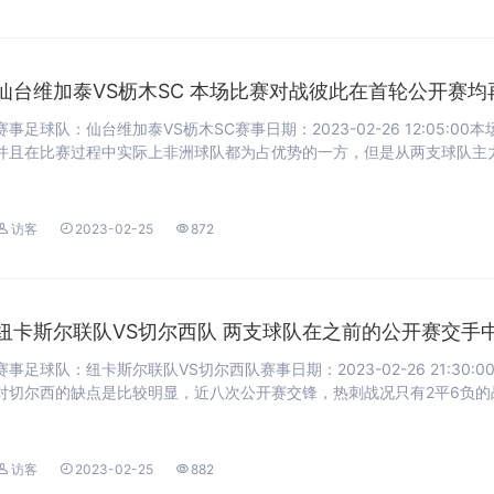
赛事足球队：仙台维加泰VS枥木SC赛事日期：2023-02-26 12:05
并且在比赛过程中实际上非洲球队都为占优势的一方，但是从两支球队主力阵



访客
2023-02-25
872
赛事足球队：纽卡斯尔联队VS切尔西队赛事日期：2023-02-26 21:3
对切尔西的缺点是比较明显，近八次公开赛交锋，热刺战况只有2平6负的战



访客
2023-02-25
882