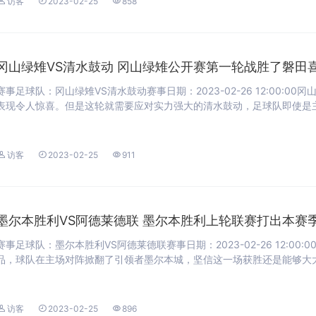



访客
2023-02-25
858
冈山绿雉VS清水鼓动 冈山绿雉公开赛第一轮战胜了磐田
赛事足球队：冈山绿雉VS清水鼓动赛事日期：2023-02-26 12:00:
表现令人惊喜。但是这轮就需要应对实力强大的清水鼓动，足球队即使是主场



访客
2023-02-25
911
赛事足球队：墨尔本胜利VS阿德莱德联赛事日期：2023-02-26 12:0
品，球队在主场对阵掀翻了引领者墨尔本城，坚信这一场获胜还是能够大大的



访客
2023-02-25
896