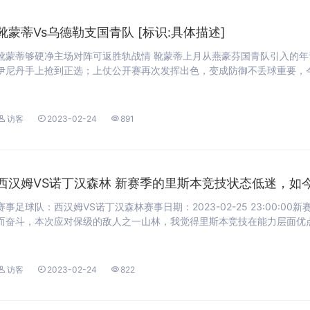
靴蒙蒂Vs乌德勒支国青队 [标识:具体描述]
靴蒙蒂够硬净主场对阵可返胜轨战情 靴蒙蒂上月从燕豪芬国青队引入的
伊尼丹手上抢到正选；上仗公开赛再次发挥出色，变成防御不丢球重要，今



访客
2023-02-24
891
西汉姆VS诺丁汉森林 新赛季的里斯本竞技状态低迷，如
赛事足球队：西汉姆VS诺丁汉森林赛事日期：2023-02-25 23:00:
而奋斗，本次应对保级的敌人之一山林，我觉得里斯本竞技在能力层面优点或



访客
2023-02-24
822