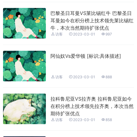
巴黎圣日耳曼VS莱比锡红牛 巴黎圣日
耳曼如今在积分榜上技术领先莱比锡红
牛，本次当然期待扩张优点



访客
2023-03-01
997
阿仙奴Vs爱华顿 [标识:具体描述]



访客
2023-03-01
888
拉科鲁尼亚VS拉齐奥 拉科鲁尼亚如今
在积分榜上技术领先拉齐奥，本次当然
期待扩张优点



访客
2023-03-01
858