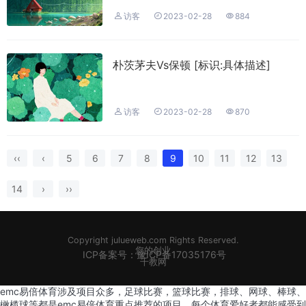



访客
2023-02-28
884
朴茨茅夫Vs保顿 [标识:具体描述]



访客
2023-02-28
870
‹‹
‹
5
6
7
8
9
10
11
12
13
14
›
››
Copyright julueweb.com Rights Reserved.
您的创业
ICP备案号：豫ICP备17035176号
千教网
emc易倍体育涉及项目众多，足球比赛，篮球比赛，排球、网球、棒球、
橄榄球等都是emc易倍体育重点推荐的项目，每个体育爱好者都能感受到