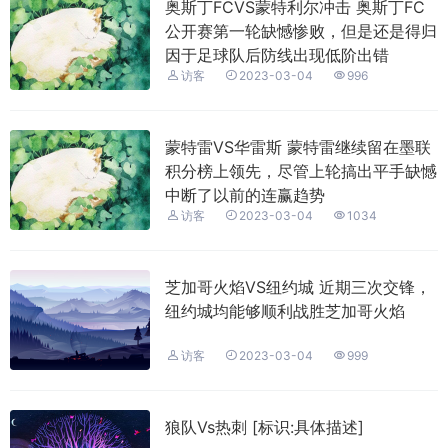
奥斯丁FCVS蒙特利尔冲击 奥斯丁FC
公开赛第一轮缺憾惨败，但是还是得归
因于足球队后防线出现低阶出错



访客
2023-03-04
996
蒙特雷VS华雷斯 蒙特雷继续留在墨联
积分榜上领先，尽管上轮搞出平手缺憾
中断了以前的连赢趋势



访客
2023-03-04
1034
芝加哥火焰VS纽约城 近期三次交锋，
纽约城均能够顺利战胜芝加哥火焰



访客
2023-03-04
999
狼队Vs热刺 [标识:具体描述]