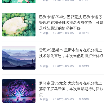
巴列卡诺VS毕尔巴鄂竞技 巴列卡诺尽
管现在在积分排名排名占有优势，可是
足球队最近的情况并不好



访客
2023-03-05
1070
雷恩VS里斯本 里斯本如今在积分榜上
技术领先雷恩，本次当然期待扩张优点



访客
2023-03-05
1033
罗马帝国VS尤文 尤文如今在积分榜上
落后了罗马帝国，本次当然期待讨回缺
点



访客
2023-03-05
1009