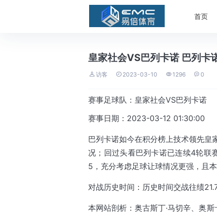
首页
皇家社会VS巴列卡诺 巴列




访客
2023-03-10
1296
0
赛事足球队：皇家社会VS巴列卡诺
赛事日期：2023-03-12 01:30:00
巴列卡诺如今在积分榜上技术领先皇
况；回过头看巴列卡诺已连续4轮联
5，充分考虑足球让球情况更强，且
对战历史时间：历史时间交战往绩21.7%
本网站剖析：奥古斯丁·马切辛、奥斯