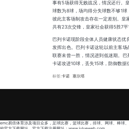
事有5场获得无败战况，情况还行。皇
球数为8球，场均得分失球数不够1球
彼此主客场制攻击存在一定差别。皇家
共有23次交锋，皇家社会获得5胜7平
巴列卡诺现阶段全体人员健康状态优良
发挥出色。巴列卡诺这轮以前主客场战
联赛未曾一胜，情况进到低迷期。巴
卡诺攻进10球，丢失15球，防御数
标签:
卡诺
塞尔塔
emc易倍体育涉及项目众多，足球比赛，篮球比赛，排球、网球、棒球、
的官方下载网址，官方下载注册网址：www.julueweb.com 。