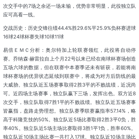
次交手中的7场之余还一场未输，优势非常明显，此役独立队
应可高看一线。
交战历史：历史交锋往绩44.4%胜29.6%平25.9%负杯赛进球
16球24球杯赛失球10球11球
易倍ＥＭＣ分析：奥尔特加上轮联赛领红，此役将自动停
赛。乔纳森·赫雷拉自上个月22号以来已经在南球杯赛场创造
五场六球的数据，但在联赛中本赛季还未有斩获，若能将南
球杯赛场的优异状态延续到联赛中，将成为对方后防线的最
大威胁。独立队近五场赛事取得2胜3平的不败战绩，近况尚
可。近四场主场赛事，独立队赢下三场，发挥出色。双方近8
次交手，独立队取得7胜1平的不败战绩。独立队近五场赛事
皆赢指，盘路走势理想。独立队赛季联赛赢指率57.14%，略
高于科隆竞技的50%。独立队近5场比赛取得2胜3平0负，胜
率40%。独立队近5场主场比赛取得3胜1平1负，胜率60%。
独立队近10场主场比赛一共打入17球。独立队近10场主场比