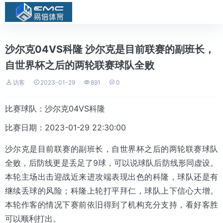
沙尔克04VS科隆 沙尔克是目前联赛的副班长，
自世界杯之后的两轮联赛球队全败




访客
2023-01-29
891
0
比赛球队：沙尔克04VS科隆
比赛日期：2023-01-29 22:30:00
沙尔克是目前联赛的副班长，自世界杯之后的两轮联赛球队
全败，后防线更是丢足了9球，可以说球队后防线形同虚设。
本轮主场出击迎战近来进攻端表现出色的科隆，球队还是有
继续丢球的风险；科隆上轮打平拜仁，球队上下信心大增。
本轮作客的情况下赛前依旧得到了机构充分支持，看好客胜
可以顺利打出。